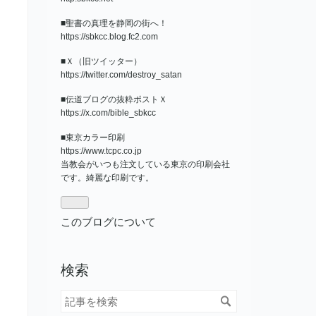
■聖書の真理を静岡の街へ！
https://sbkcc.blog.fc2.com
■Ｘ（旧ツイッター）
https://twitter.com/destroy_satan
■伝道ブログの抜粋ポストＸ
https://x.com/bible_sbkcc
■東京カラー印刷
https://www.tcpc.co.jp
当教会がいつも注文している東京の印刷会社
です。綺麗な印刷です。
このブログについて
検索