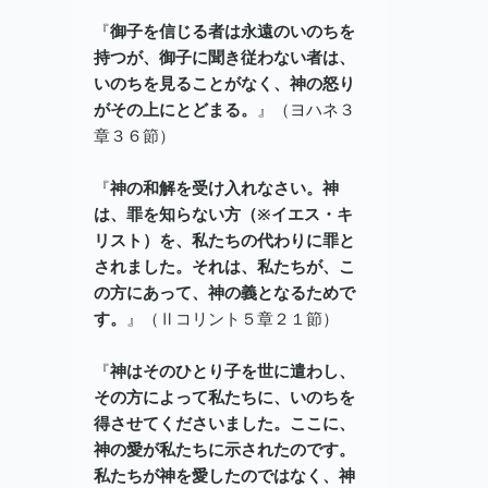
『
御子を信じる者は永遠のいのちを
持つが、御子に聞き従わない者は、
いのちを見ることがなく、神の怒り
がその上にとどまる。
』（ヨハネ３
章３６節）
『
神の和解を受け入れなさい。神
は、罪を知らない方（※イエス・キ
リスト）を、私たちの代わりに罪と
されました。それは、私たちが、こ
の方にあって、神の義となるためで
す。
』（Ⅱコリント５章２１節）
『
神はそのひとり子を世に遣わし、
その方によって私たちに、いのちを
得させてくださいました。ここに、
神の愛が私たちに示されたのです。
私たちが神を愛したのではなく、神