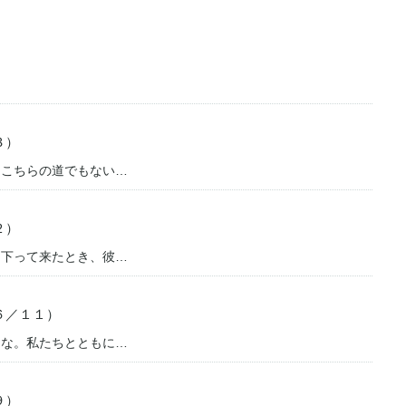
３）
「こちらの道でもない…
２）
て下って来たとき、彼…
６／１１）
るな。私たちとともに…
９）