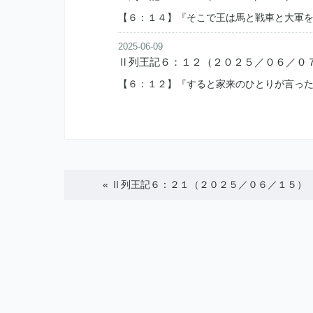
【６：１４】『そこで王は馬と戦車と大軍
2025-06-09
Ⅱ列王記６：１２（２０２５／０６／０
【６：１２】『すると家来のひとりが言っ
«
Ⅱ列王記６：２１（２０２５／０６／１５）