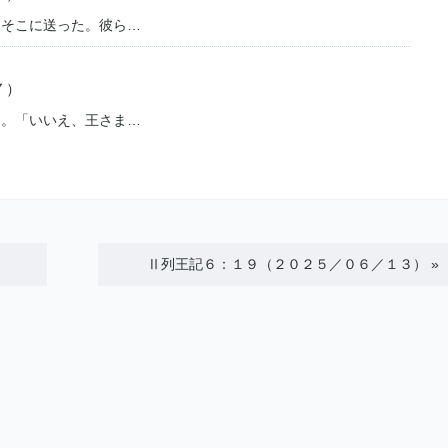
をそこに送った。彼ら…
７）
た。「いいえ、王さま…
Ⅱ列王記６：１９（２０２５／０６／１３）
»