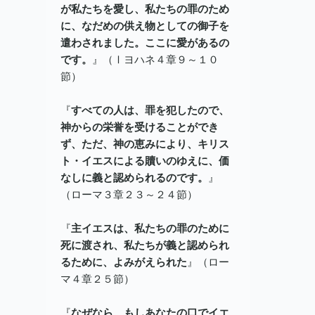
が私たちを愛し、私たちの罪のため
に、なだめの供え物としての御子を
遣わされました。ここに愛があるの
です。
』（Ⅰヨハネ４章９～１０
節）
『
すべての人は、罪を犯したので、
神からの栄誉を受けることができ
ず、ただ、神の恵みにより、キリス
ト・イエスによる贖いのゆえに、価
なしに義と認められるのです。
』
（ローマ３章２３～２４節）
『
主イエスは、私たちの罪のために
死に渡され、私たちが義と認められ
るために、よみがえられた
』（ロー
マ４章２５節）
『
なぜなら、もしあなたの口でイエ