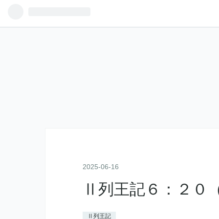
2025
-
06
-
16
Ⅱ列王記６：２０
Ⅱ列王記