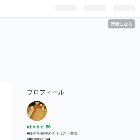
読者になる
プロフィール
id:bible_66
■静岡聖書神の国キリスト教会
http:sbkcc.net