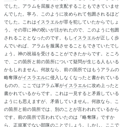
でした。アラムを屈服させ支配することもできていませ
んでした。寧ろ、このように攻められて包囲されるほど
でした。これは
イスラエル
が罪を犯していたからでしょ
う。その罪に神の呪いが注がれたので、このように包囲
されることとなったのです。もし
イスラエル
が正しく歩
んでいれば、アラムを服属させることもできていたでし
ょう。神の祝福を受けることができたからです。ところ
で、この箇所と前の箇所について疑問が生じる人もいる
かもしれません。何故なら、前の箇所ではもうアラムの
略奪隊が
イスラエル
に侵入しなくなったと書かれている
ものの、ここではアラム軍が
イスラエル
に攻め上ったと
書かれているからです。これは一見すると矛盾している
ようにも思えますが、矛盾していません。何故なら、こ
の箇所と前の箇所では、別のことが言われれているから
です。前の箇所で言われていたのは『略奪隊』ですか
ら、正規軍でない部隊のことでしょう。しかし、ここで