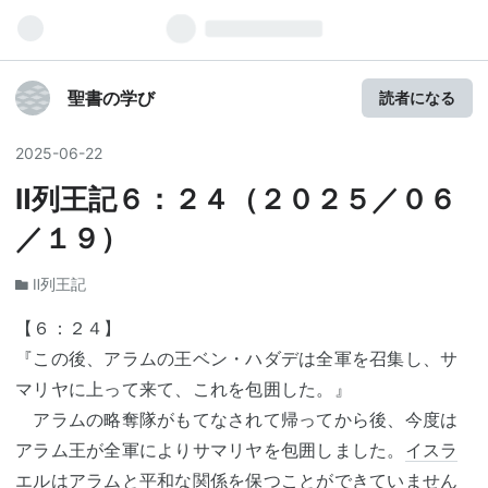
聖書の学び
読者になる
2025
-
06
-
22
Ⅱ列王記６：２４（２０２５／０６
／１９）
Ⅱ列王記
【６：２４】
『この後、アラムの王ベン・ハダデは全軍を召集し、サ
マリヤに上って来て、これを包囲した。』
アラムの略奪隊がもてなされて帰ってから後、今度は
アラム王が全軍によりサマリヤを包囲しました。
イスラ
エル
はアラムと平和な関係を保つことができていません